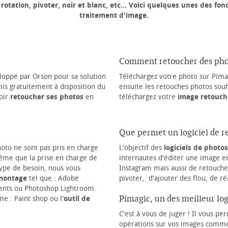
rotation, pivoter, noir et blanc, etc... Voici quelques unes des fo
traitement d'image.
Comment retoucher des pho
eloppé par Orson pour sa solution
Téléchargez votre photo sur Pimag
mis gratuitement à disposition du
ensuite les retouches photos souha
oir
retoucher ses photos
en
téléchargez votre
image retouch
Que permet un logiciel de r
hoto ne sont pas pris en charge
L'objectif des
logiciels de photos
me que la prise en charge de
internautes d'éditer une image en
 type de besoin, nous vous
Instagram mais aussi de retouche
 montage
tel que : Adobe
pivoter, d'ajouter des flou, de ré
nts ou Photoshop Lightroom.
Pimagic, un des meilleur lo
e : Paint shop ou l'
outil de
C'est à vous de juger ! Il vous p
opérations sur vos images comme