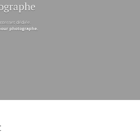
tographe
internet dédiée.
 pour photographe.
t